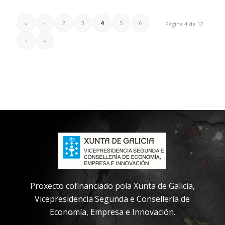
«
‹
2
3
4
5
6
Página 4 de 12
›
»
Proxecto cofinanciado pola Xunta de Galicia,
Vicepresidencia Segunda e Consellería de
Economía, Empresa e Innovación.