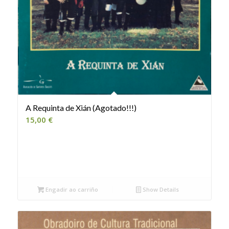
A Requinta de Xián (Agotado!!!)
15,00
€
Engadir ao carriño
Show Details