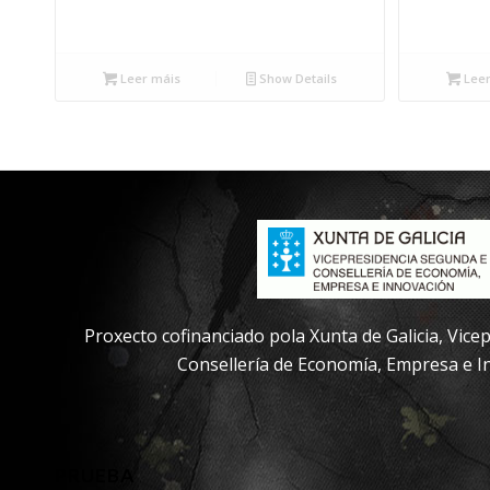
Leer máis
Show Details
Leer
Proxecto cofinanciado pola Xunta de Galicia, Vic
Consellería de Economía, Empresa e I
PRUEBA