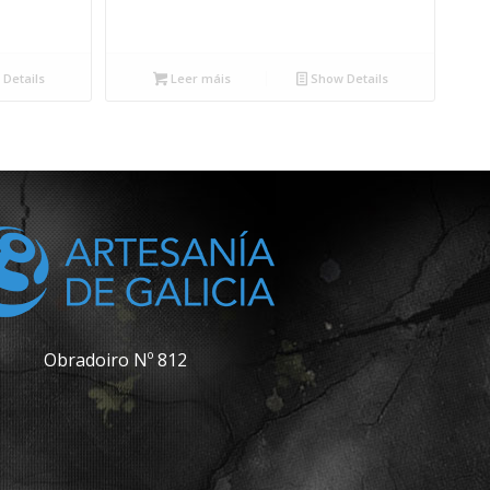
Details
Leer máis
Show Details
Obradoiro Nº 812