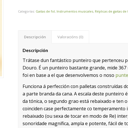
Categorías:
Gaitas de fol
,
Instrumentos musicales
,
Réplicas de gaitas de 
Descripción
Valoracións (0)
Descripción
Trátase dun fantástico punteiro que pertenceu 
Douro. É un punteiro bastante grande, mide 367 
foi en base a el que desenvolvemos o noso
punte
Funciona á perfección con palletas construídas d
a parte branda da cana. A escala deste punteiro 
da tónica, o segundo grao está rebaixado e ten o 
coinciden case perfectamente co temperamento ig
rebaixado (ou sexa de tocar en modo de Re) inte
sonoridade magnífica, ampla e potente, fácil de t