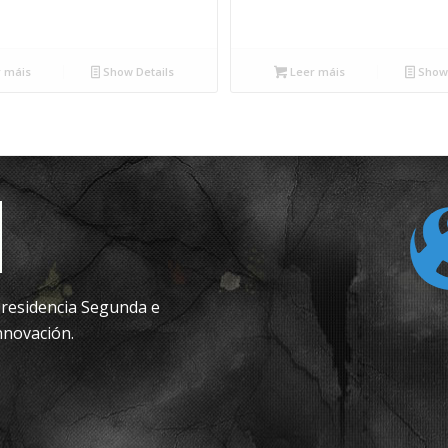
 máis
Show Details
Leer máis
Show 
epresidencia Segunda e
nnovación.