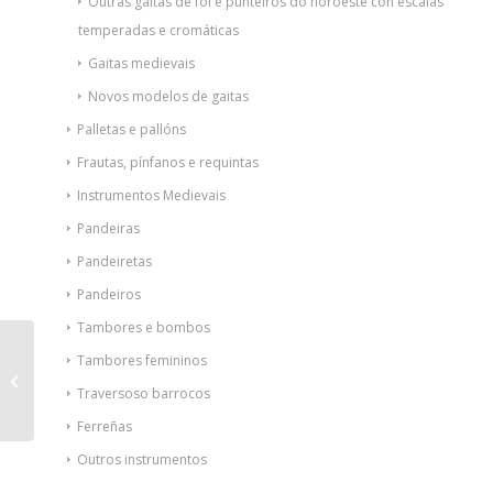
Outras gaitas de fol e punteiros do noroeste con escalas
temperadas e cromáticas
Gaitas medievais
Novos modelos de gaitas
Palletas e pallóns
Frautas, pínfanos e requintas
Instrumentos Medievais
Pandeiras
Pandeiretas
Pandeiros
Tambores e bombos
Gaita do Gil do Cubo
Tambores femininos
de São Julião
Traversoso barrocos
(Bragança)
Ferreñas
Outros instrumentos