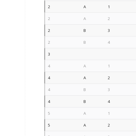
2
A
1
2
A
2
2
B
3
2
B
4
3
4
A
1
4
A
2
4
B
3
4
B
4
5
A
1
5
A
2