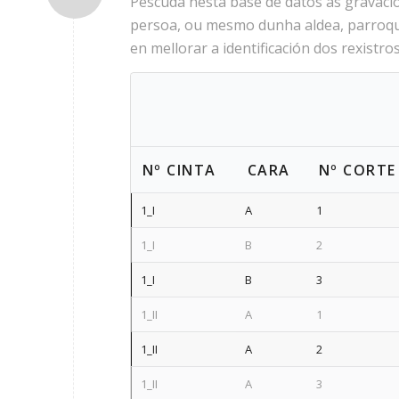
Pescuda nesta base de datos as gravaci
persoa, ou mesmo dunha aldea, parroqui
en mellorar a identificación dos rexistros
Nº CINTA
CARA
Nº CORTE
1_I
A
1
1_I
B
2
1_I
B
3
1_II
A
1
1_II
A
2
1_II
A
3