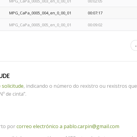
MPG_CaPa_0005_003_en_0_00_01
00:02:05
MPG_CaPa_0005_004_en_0_00_01
00:07:17
MPG_CaPa_0005_005_en_0_00_01
00:09:02
«
TUDE
 solicitude
, indicando o número do rexistro ou rexistros que
º de cinta”.
rto por
correo electrónico a pablo.carpin@gmail.com