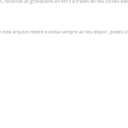
recibirás as gravacións en MP3 a través do teu correo elec
e este arquivo medre e estea sempre ao teu dispor, podes 
.