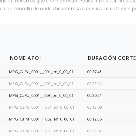
óns ou rexistros que che interesan. Podes introducir no bu
a ou concello de onde che interesa a música, mais tamén po
.
NOME APOI
DURACIÓN CORT
MPG_CaPa_0001_I_001_en_0_00_01
00:37:45
MPG_CaPa_0001_I_002_en_0_00_01
00:21:24
MPG_CaPa_0001_I_003_en_0_00_01
00:20:21
MPG_CaPa_0001_II_001_en_0_00_01
00:13:09
MPG_CaPa_0001_II_002_en_0_00_01
00:12:56
MPG_CaPa_0001_II_003_en_0_00_01
00:31:02