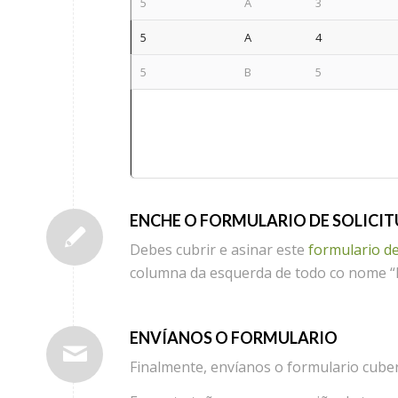
5
A
3
5
A
4
5
B
5
ENCHE O FORMULARIO DE SOLICI
Debes cubrir e asinar este
formulario de
columna da esquerda de todo co nome “N
ENVÍANOS O FORMULARIO
Finalmente, envíanos o formulario cube