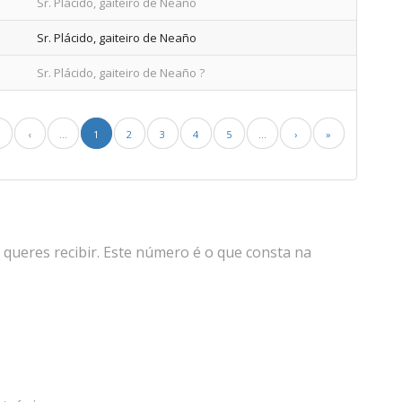
Sr. Plácido, gaiteiro de Neaño
Sr. Plácido, gaiteiro de Neaño
Sr. Plácido, gaiteiro de Neaño ?
‹
...
1
2
3
4
5
...
›
»
 queres recibir. Este número é o que consta na