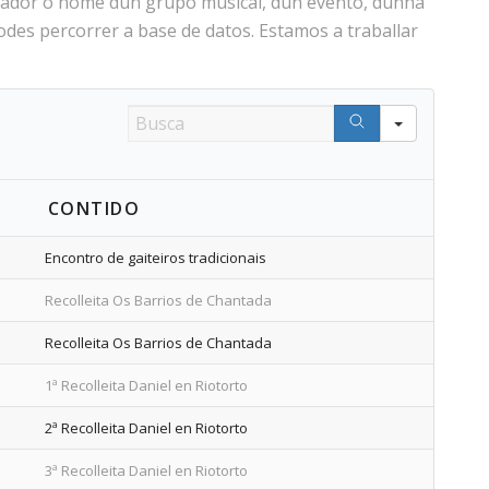
scador o nome dun grupo musical, dun evento, dunha
des percorrer a base de datos. Estamos a traballar
Search
E
CONTIDO
Encontro de gaiteiros tradicionais
Recolleita Os Barrios de Chantada
Recolleita Os Barrios de Chantada
1ª Recolleita Daniel en Riotorto
2ª Recolleita Daniel en Riotorto
3ª Recolleita Daniel en Riotorto