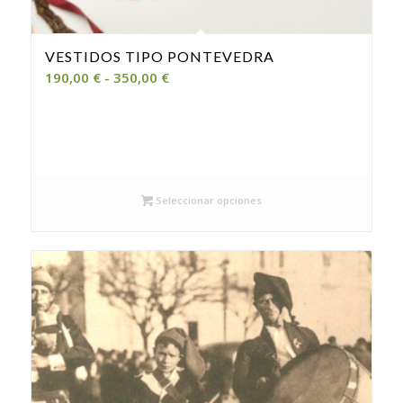
VESTIDOS TIPO PONTEVEDRA
Rango
190,00
€
-
350,00
€
de
precios:
desde
190,00 €
hasta
Seleccionar opciones
350,00 €