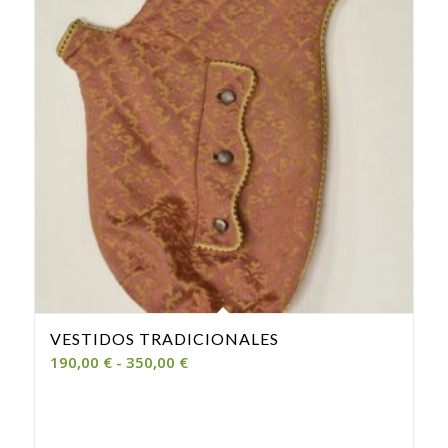
VESTIDOS TRADICIONALES
Rango
190,00
€
-
350,00
€
de
precios:
desde