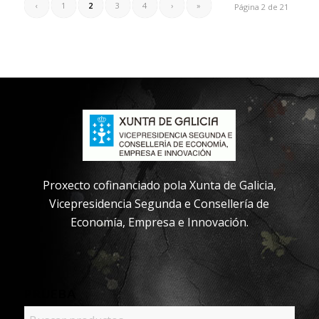
‹
1
2
3
4
›
»
Página 2 de 21
Proxecto cofinanciado pola Xunta de Galicia,
Vicepresidencia Segunda e Consellería de
Economía, Empresa e Innovación.
PRUEBA