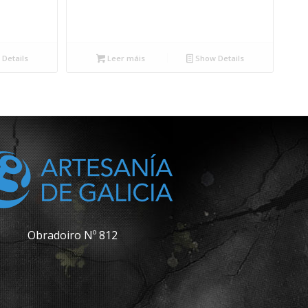
Details
Leer máis
Show Details
Obradoiro Nº 812