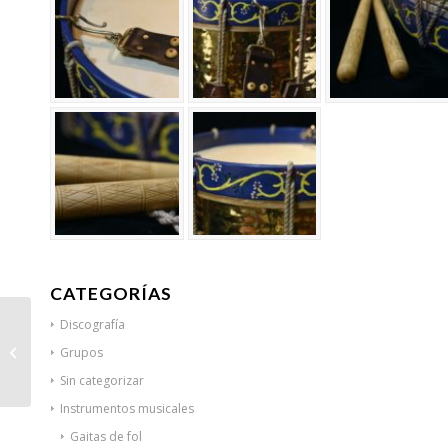
CATEGORÍAS
Discografía
Tambores asturianos
Grupos
Sin categorizar
Instrumentos musicales
Gaitas de fol