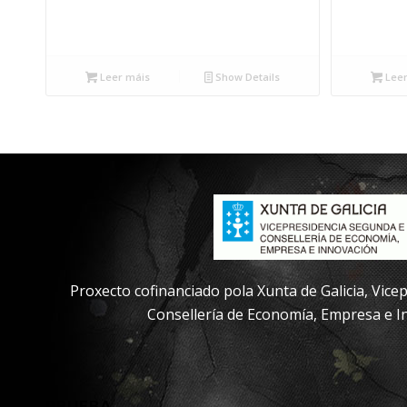
Leer máis
Show Details
Leer
Proxecto cofinanciado pola Xunta de Galicia, Vic
Consellería de Economía, Empresa e I
PRUEBA