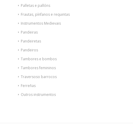
Palletas e pallóns
Frautas, pínfanos e requintas
Instrumentos Medievais
Pandeiras
Pandeiretas
Pandeiros
Tambores e bombos
Tambores femininos
Traversoso barrocos
Ferreñas
Outros instrumentos