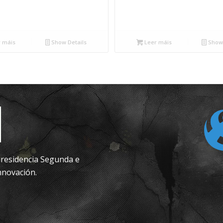
 máis
Show Details
Leer máis
Show 
epresidencia Segunda e
nnovación.