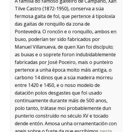
A familia do famoso gaiteiro de Campañó, Xan
Tilve Castro (1872-1950), conserva a súa
fermosa gaita de fol, que pertence á tipoloxía
das gaitas de ronquillo da zona de
Pontevedra. O roncón e o ronquillo, ambos en
buxo, poderían ter sido fabricados por
Manuel Villanueva, de quen Xan foi discípulo;
as buxas e o soprete foron indubidablemente
fabricadas por José Poceiro, mais o punteiro
pertence a unha época moito máis antiga, o
carbono 14 dinos que a súa madeira morreu
entre 1420 e 1450, e o noso modelo de
datación polos desgastes que foi usado
continuamente durante máis de 500 anos,
polo tanto, trátase moi probablemente dun
punterio construído no século XV e tocado
dende entón. Amosa unha ornamentación con
aneis sobre o fuste da que escribimos
neste