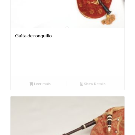
Gaita de ronquillo
Leer máis
Show Details