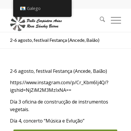
Galego
2-6 agosto, festival Festança (Ancede, Baião)
2-6 agosto, festival Festança (Ancede, Baião)
https://www.instagram.com/p/Cr_Kbm6Ij4Q/?
igshid=NjZiM2M3MzIxNA==
Día 3 oficina de construcção de instrumentos
vegetais.
Día 4, concerto “Música e Evlução”