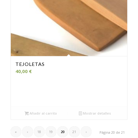
TEJOLETAS
40,00
€
Añadir al carrito
Mostrar detalles
«
‹
18
19
20
21
›
Página 20 de 21