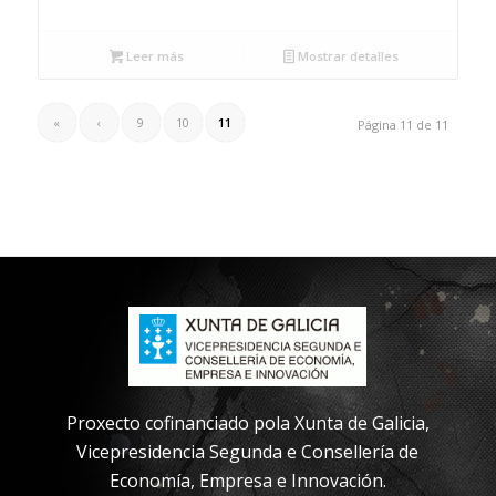
Leer más
Mostrar detalles
«
‹
9
10
11
Página 11 de 11
Proxecto cofinanciado pola Xunta de Galicia,
Vicepresidencia Segunda e Consellería de
Economía, Empresa e Innovación.