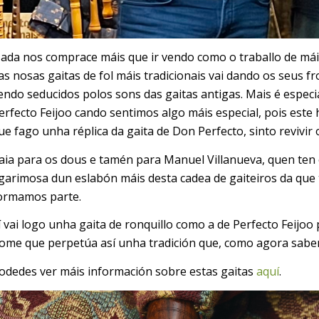
ada nos comprace máis que ir vendo como o traballo de máis
as nosas gaitas de fol máis tradicionais vai dando os seus fr
endo seducidos polos sons das gaitas antigas. Mais é espec
erfecto Feijoo cando sentimos algo máis especial, pois este
ue fago unha réplica da gaita de Don Perfecto, sinto revivir
aia para os dous e tamén para Manuel Villanueva, quen ten 
garimosa dun eslabón máis desta cadea de gaiteiros da qu
ormamos parte.
í vai logo unha gaita de ronquillo como a de Perfecto Feijo
ome que perpetúa así unha tradición que, como agora sabem
odedes ver máis información sobre estas gaitas
aquí
.