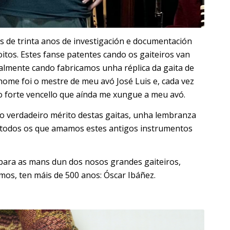
 de trinta anos de investigación e documentación
oitos. Estes fanse patentes cando os gaiteiros van
ialmente cando fabricamos unha réplica da gaita de
 home foi o mestre de meu avó José Luis e, cada vez
 o forte vencello que aínda me xungue a meu avó.
o verdadeiro mérito destas gaitas, unha lembranza
e todos os que amamos estes antigos instrumentos
o para as mans dun dos nosos grandes gaiteiros,
os, ten máis de 500 anos: Óscar Ibáñez.