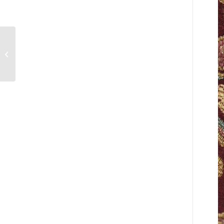
Restauramos a gaita
de ronquillo do
Patarico de Muxía (A
Coruña)