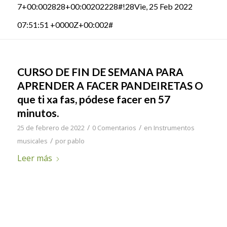
7+00:002828+00:00202228#!28Vie, 25 Feb 2022
07:51:51 +0000Z+00:002#
CURSO DE FIN DE SEMANA PARA
APRENDER A FACER PANDEIRETAS O
que ti xa fas, pódese facer en 57
minutos.
/
/
25 de febrero de 2022
0 Comentarios
en
Instrumentos
/
musicales
por
pablo
Leer más