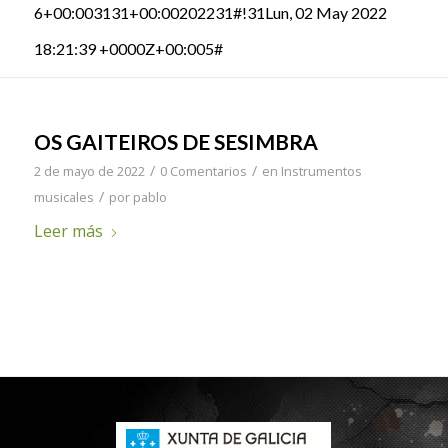
6+00:003131+00:00202231#!31Lun, 02 May 2022
18:21:39 +0000Z+00:005#
OS GAITEIROS DE SESIMBRA
/
/
2 de mayo de 2022
0 Comentarios
en
Instrumentos
/
musicales
por
pablo
Leer más