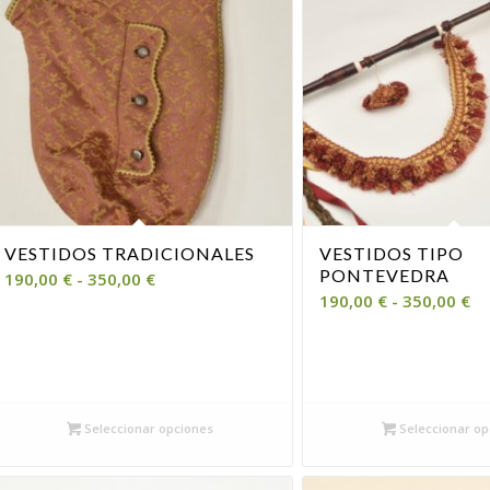
VESTIDOS TRADICIONALES
VESTIDOS TIPO
PONTEVEDRA
Rango
190,00
€
-
350,00
€
R
190,00
€
-
350,00
€
de
de
precios:
pr
desde
de
190,00 €
19
hasta
ha
Seleccionar opciones
Seleccionar op
350,00 €
35