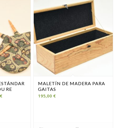
 ESTÁNDAR
MALETÍN DE MADERA PARA
 OU RE
GAITAS
Rango
€
195,00
€
de
precios:
desde
1.800,00 €