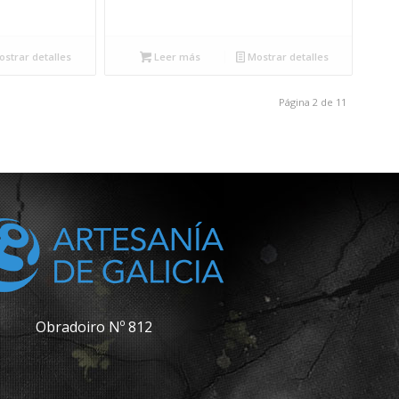
strar detalles
Leer más
Mostrar detalles
Página 2 de 11
Obradoiro Nº 812