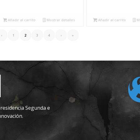
Añadir al carrito
Mostrar detalles
Añadir al carrito
Mo
‹
1
2
3
4
›
»
epresidencia Segunda e
nnovación.