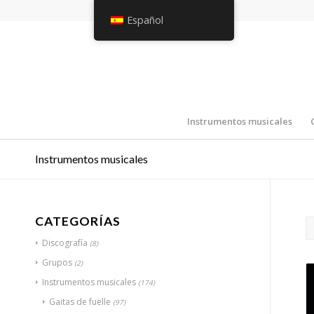
Español
Instrumentos musicales
Instrumentos musicales
CATEGORÍAS
Discografía
(8)
Grupos
(2)
Instrumentos musicales
(174)
Gaitas de fuelle
(97)