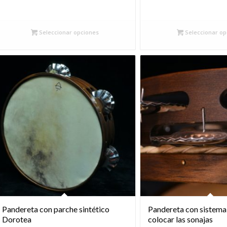
12
ha
Seleccionar opciones
Seleccionar op
14
Pandereta con parche sintético
Pandereta con sistema
Dorotea
colocar las sonajas