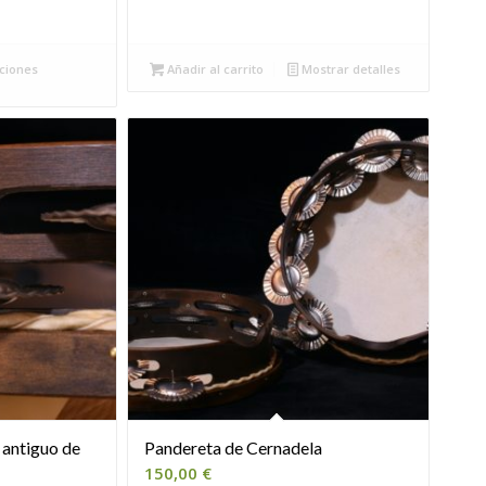
5,00 €
sta
ciones
Añadir al carrito
Mostrar detalles
5,00 €
 antiguo de
Pandereta de Cernadela
150,00
€