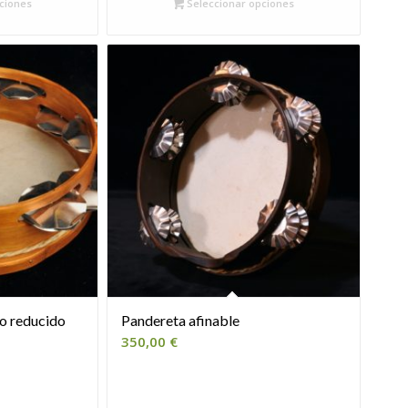
sta
hasta
ciones
Seleccionar opciones
5,00 €
165,00 €
o reducido
Pandereta afinable
ango
350,00
€
ecios:
sde