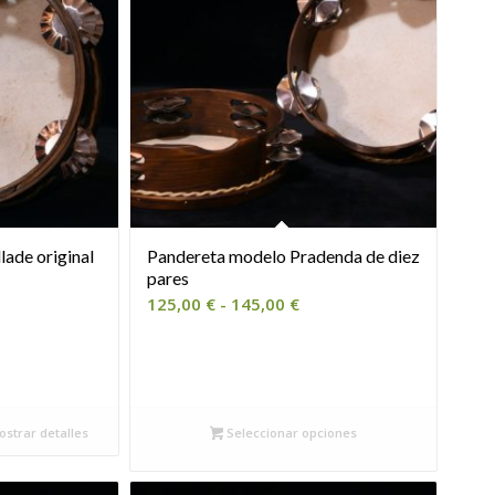
lade original
Pandereta modelo Pradenda de diez
pares
Rango
125,00
€
-
145,00
€
de
precios:
desde
125,00 €
hasta
strar detalles
Seleccionar opciones
145,00 €