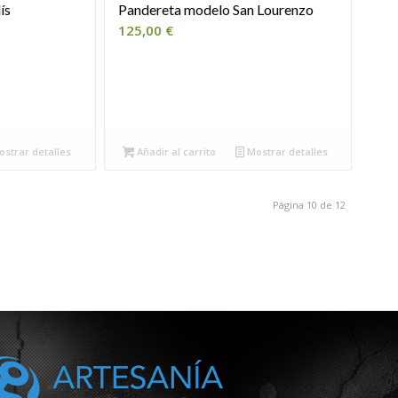
ís
Pandereta modelo San Lourenzo
125,00
€
strar detalles
Añadir al carrito
Mostrar detalles
Página 10 de 12