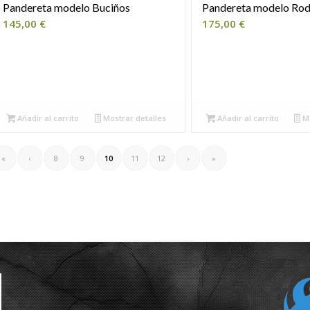
Pandereta modelo Buciños
Pandereta modelo Rod
145,00
€
175,00
€
Añadir al carrito
Mostrar detalles
Añadir al carrito
Mo
«
‹
8
9
10
11
12
›
»