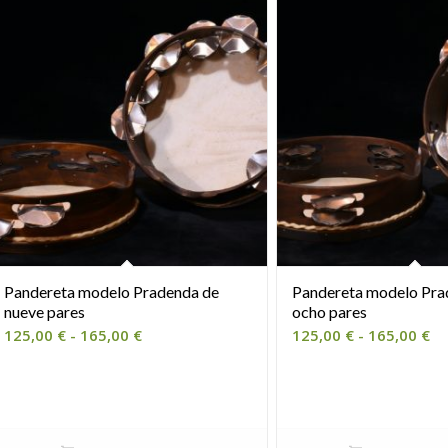
Pandereta modelo Pradenda de
Pandereta modelo Pra
nueve pares
ocho pares
Rango
R
125,00
€
-
165,00
€
125,00
€
-
165,00
€
de
de
precios:
pr
desde
de
125,00 €
12