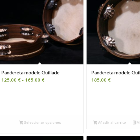
Pandereta modelo Guillade
Pandereta modelo Guil
Rango
125,00
€
-
165,00
€
185,00
€
de
precios:
desde
125,00 €
hasta
Seleccionar opciones
Añadir al carrito
Mo
165,00 €