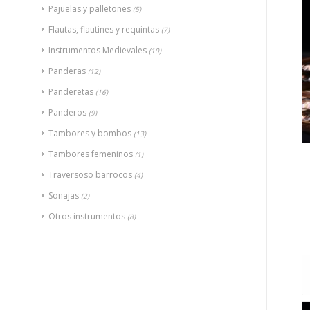
Pajuelas y palletones
(5)
Flautas, flautines y requintas
(7)
Instrumentos Medievales
(10)
Panderas
(12)
Panderetas
(16)
Panderos
(9)
Tambores y bombos
(13)
Tambores femeninos
(1)
Traversoso barrocos
(4)
Sonajas
(2)
Otros instrumentos
(8)