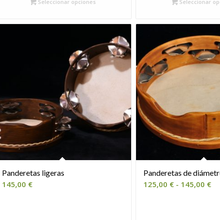
hasta
ha
Seleccionar opciones
Seleccionar op
165,00 €
16
Panderetas ligeras
Panderetas de diámetr
R
145,00
€
125,00
€
-
145,00
€
de
pr
de