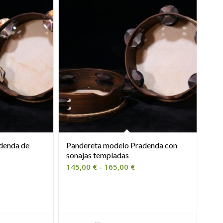
denda de
Pandereta modelo Pradenda con
sonajas templadas
ango
Rango
145,00
€
-
165,00
€
de
ecios:
precios:
sde
desde
5,00 €
145,00 €