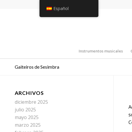
Español
Instrumentos musicales
Gaiteiros de Sesimbra
ARCHIVOS
diciembre 2025
A
julio 2025
s
mayo 2025
C
marzo 2025